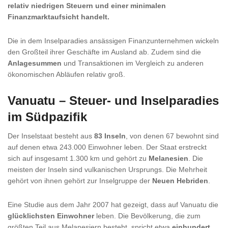
relativ niedrigen Steuern und einer minimalen
Finanzmarktaufsicht handelt.
Die in dem Inselparadies ansässigen Finanzunternehmen wickeln
den Großteil ihrer Geschäfte im Ausland ab. Zudem sind die
Anlagesummen
und Transaktionen im Vergleich zu anderen
ökonomischen Abläufen relativ groß.
Vanuatu – Steuer- und Inselparadies
im Südpazifik
Der Inselstaat besteht aus
83 Inseln
, von denen 67 bewohnt sind
auf denen etwa 243.000 Einwohner leben. Der Staat erstreckt
sich auf insgesamt 1.300 km und gehört zu
Melanesien
. Die
meisten der Inseln sind vulkanischen Ursprungs. Die Mehrheit
gehört von ihnen gehört zur Inselgruppe der
Neuen Hebriden
.
Eine Studie aus dem Jahr 2007 hat gezeigt, dass auf Vanuatu die
glücklichsten Einwohner
leben. Die Bevölkerung, die zum
größten Teil aus Melanesiern besteht, spricht etwa
einhundert