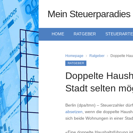
Mein Steuerparadies
HOME
RATGEBER
STEUERART
Homepage
Ratgeber
Doppelte Haus
RATGEBER
Doppelte Hausha
Stadt selten mö
Berlin (dpa/tmn) – Steuerzahler dü
absetzen
, wenn die doppelte Hausha
sich beide Wohnungen in einer Stadt
«Eine doppelte Haushaltsführung is