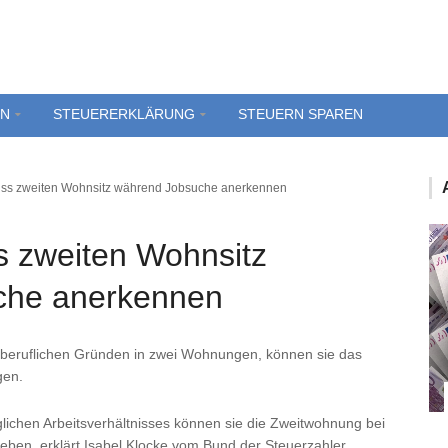
EN
STEUERERKLÄRUNG
STEUERN SPAREN
ss zweiten Wohnsitz während Jobsuche anerkennen
 zweiten Wohnsitz
che anerkennen
beruflichen Gründen in zwei Wohnungen, können sie das
gen.
ichen Arbeitsverhältnisses können sie die Zweitwohnung bei
ben, erklärt Isabel Klocke vom Bund der Steuerzahler.