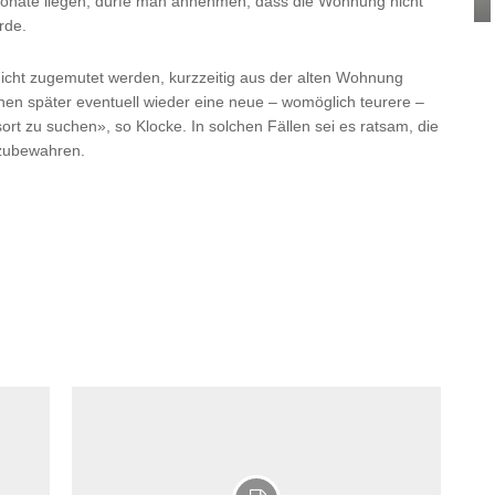
onate liegen, dürfe man annehmen, dass die Wohnung nicht
rde.
cht zugemutet werden, kurzzeitig aus der alten Wohnung
n später eventuell wieder eine neue – womöglich teurere –
t zu suchen», so Klocke. In solchen Fällen sei es ratsam, die
zubewahren.