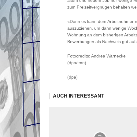
altem und neuem Job nur wenige M
zum Freizeitvergnügen behalten we
«Denn es kann dem Arbeitnehmer ni
auszuziehen, um dann wenige Woche
Wohnung an dem bisherigen Arbeitsor
Bewerbungen als Nachweis gut auf
Fotocredits: Andrea Warnecke
(dpa/tmn)
(dpa)
AUCH INTERESSANT