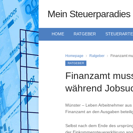
Mein Steuerparadies
HOME
RATGEBER
STEUERART
Homepage
Ratgeber
Finanzamt mu
RATGEBER
Finanzamt muss
während Jobsu
Münster – Leben Arbeitnehmer aus 
Finanzamt an den Ausgaben beteili
Selbst nach dem Ende des ursprüngl
der Einkommensteuererklärung ange