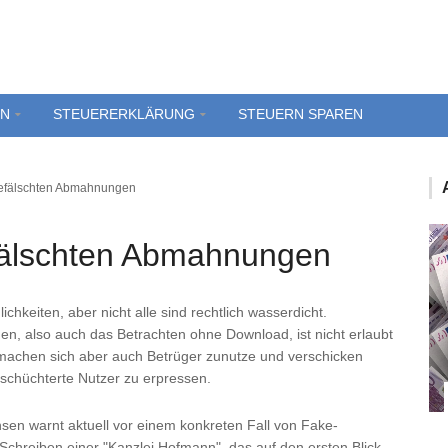
EN
STEUERERKLÄRUNG
STEUERN SPAREN
 gefälschten Abmahnungen
efälschten Abmahnungen
chkeiten, aber nicht alle sind rechtlich wasserdicht.
, also auch das Betrachten ohne Download, ist nicht erlaubt
achen sich aber auch Betrüger zunutze und verschicken
chüchterte Nutzer zu erpressen.
sen warnt aktuell vor einem konkreten Fall von Fake-
chreiben einer "Kanzlei Hofmann", das auf den ersten Blick