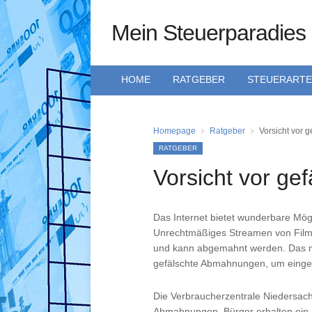
Mein Steuerparadies
HOME
RATGEBER
STEUERART
Homepage
Ratgeber
Vorsicht vor
RATGEBER
Vorsicht vor g
Das Internet bietet wunderbare Mögli
Unrechtmäßiges Streamen von Filmen
und kann abgemahnt werden. Das m
gefälschte Abmahnungen, um einges
Die Verbraucherzentrale Niedersach
Abmahnungen. Bürger erhalten ein S