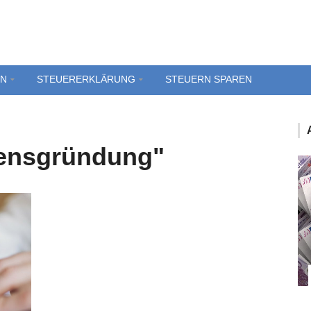
EN
STEUERERKLÄRUNG
STEUERN SPAREN
ensgründung"