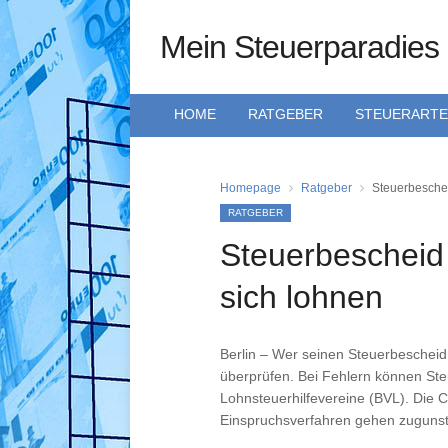
Mein Steuerparadies
HOME
RATGEBER
STEUERART
Homepage
Ratgeber
Steuerbeschei
RATGEBER
Steuerbescheid
sich lohnen
Berlin – Wer seinen Steuerbescheid 
überprüfen. Bei Fehlern können Ste
Lohnsteuerhilfevereine (BVL). Die C
Einspruchsverfahren gehen zugunst