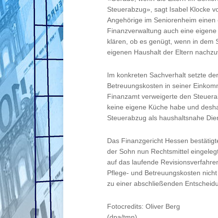
Steuerabzug», sagt Isabel Klocke v
Angehörige im Seniorenheim einen 
Finanzverwaltung auch eine eigene
klären, ob es genügt, wenn in dem
eigenen Haushalt der Eltern nachz
Im konkreten Sachverhalt setzte de
Betreuungskosten in seiner Einkom
Finanzamt verweigerte den Steuerab
keine eigene Küche habe und deshal
Steuerabzug als haushaltsnahe Dien
Das Finanzgericht Hessen bestätigt
der Sohn nun Rechtsmittel eingelegt
auf das laufende Revisionsverfahre
Pflege- und Betreuungskosten nicht 
zu einer abschließenden Entscheid
Fotocredits: Oliver Berg
(dpa/tmn)