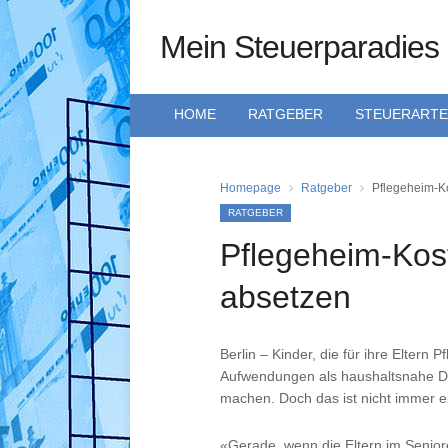
Mein Steuerparadies
HOME
RATGEBER
STEUERART
Homepage
Ratgeber
Pflegeheim-Ko
RATGEBER
Pflegeheim-Kost
absetzen
Berlin – Kinder, die für ihre Elter
Aufwendungen als haushaltsnahe Di
machen. Doch das ist nicht immer e
«Gerade, wenn die Eltern im Senior