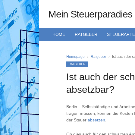
Mein Steuerparadies
HOME
RATGEBER
STEUERART
Homepage
Ratgeber
Ist auch der 
RATGEBER
Ist auch der sc
absetzbar?
Berlin – Selbstständige und Arbeitn
tragen müssen, können die Kosten 
der Steuer
absetzen
.
Ob dies auch für den schwarzen Anzu