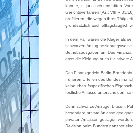
könnte, ist juristisch umstritten. V
Gerichtsverfahren (Az.: VIII R 33/
profitieren, die wegen ihrer Tätigk
grundsätzlich auch alltagstauglich 
In dem Fall waren die Kläger als se
schwarzen Anzug beziehungsweise d
Betriebsausgaben an. Das Finanzam
dass die Kleidung auch für private A
Das Finanzgericht Berlin-Brandenbu
früheren Urteilen des Bundesfinanz
keine «berufsspezifischen Eigenscha
festliche Anlässe unterscheiden, so
Denn schwarze Anzüge, Blusen, Pull
besondere private Anlässe geeignet
privaten Anlässen getragen werden,
Revision beim Bundesfinanzhof eing