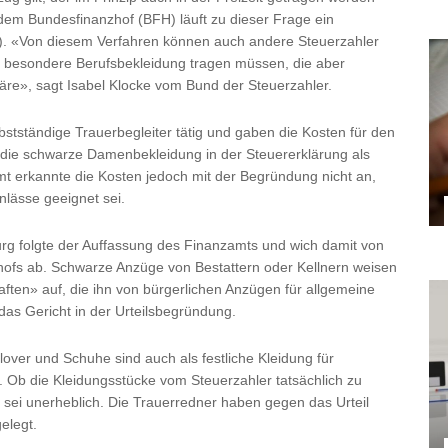
or dem Bundesfinanzhof (BFH) läuft zu dieser Frage ein
18). «Von diesem Verfahren können auch andere Steuerzahler
eit besondere Berufsbekleidung tragen müssen, die aber
wäre», sagt Isabel Klocke vom Bund der Steuerzahler.
lbstständige Trauerbegleiter tätig und gaben die Kosten für den
ie schwarze Damenbekleidung in der Steuererklärung als
t erkannte die Kosten jedoch mit der Begründung nicht an,
nlässe geeignet sei.
rg folgte der Auffassung des Finanzamts und wich damit von
hofs ab. Schwarze Anzüge von Bestattern oder Kellnern weisen
ften» auf, die ihn von bürgerlichen Anzügen für allgemeine
 das Gericht in der Urteilsbegründung.
over und Schuhe sind auch als festliche Kleidung für
. Ob die Kleidungsstücke vom Steuerzahler tatsächlich zu
 sei unerheblich. Die Trauerredner haben gegen das Urteil
elegt.