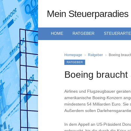
Mein Steuerparadies
HOME
RATGEBER
STEUERART
Homepage
Ratgeber
Boeing brauch
RATGEBER
Boeing braucht 
Airlines und Flugzeugbauer geraten i
amerikanische Boeing-Konzern anges
mindestens 54 Milliarden Euro. Si
Außerdem sollen Darlehensgarantien 
In dem Appell an US-Präsident Dona
gebraucht, bis die durch die Krise 